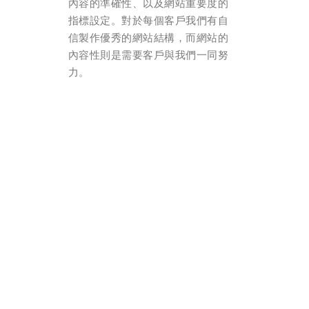
內容的準確性、以及網站重要度的
指標設定。對於每個客戶我們有自
信製作優秀的網站結構，而網站的
內容性則是需要客戶與我們一同努
力。
後端技術
backstage service
PHP & MySQL
我們使用非常穩定的PHP程式來製作
網站，資料庫則採用MySQL來存放資